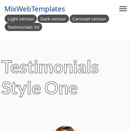
MixWebTemplates
Light version
Dark version
Carousel version
Testimonials 3d
Testimonials
Style One