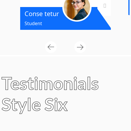
E
M
Conse tetur
Student
Testimonials
Style Six