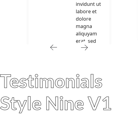
invidunt ut
labore et
dolore
magna
aliquyam
erat, sed
diam
voluptua
Testimonials
Style Nine V1