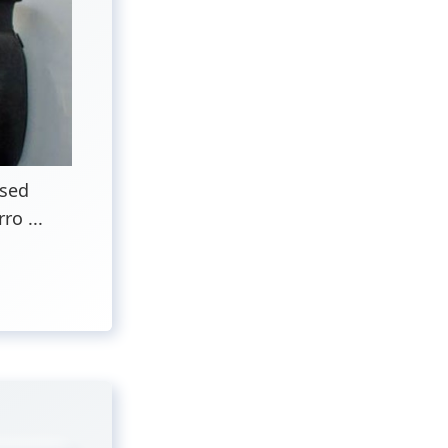
 sed
o ...