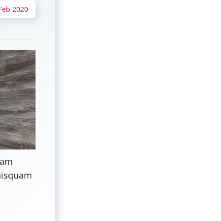
Feb 2020
diam
quisquam