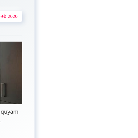
Feb 2020
liquyam
..