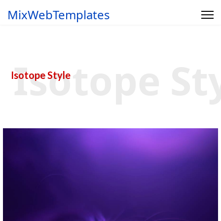
MixWebTemplates
Isotope St
Isotope Style