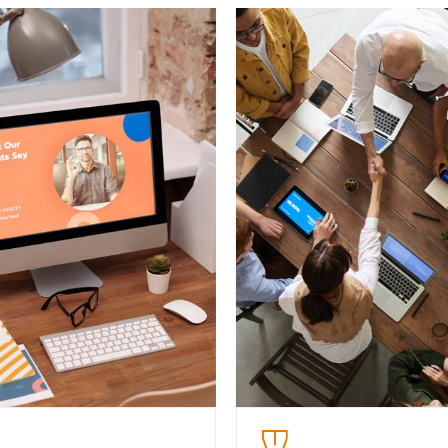
3
4
Neque porro
Nollit anim
eos et accus et justo duo
At vero eos et accus et 
ea rebum et dolore magna
dolore et ea rebum et d