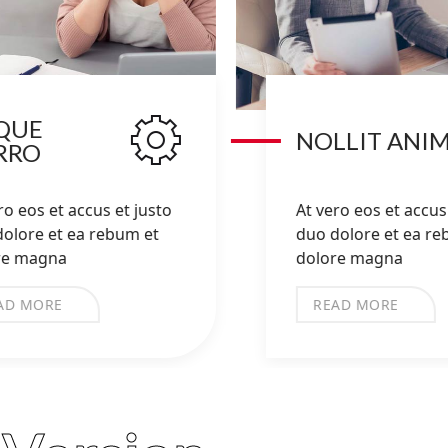
QUE
NOLLIT ANI
RRO
ro eos et accus et justo
At vero eos et accus 
olore et ea rebum et
duo dolore et ea re
re magna
dolore magna
AD MORE
READ MORE