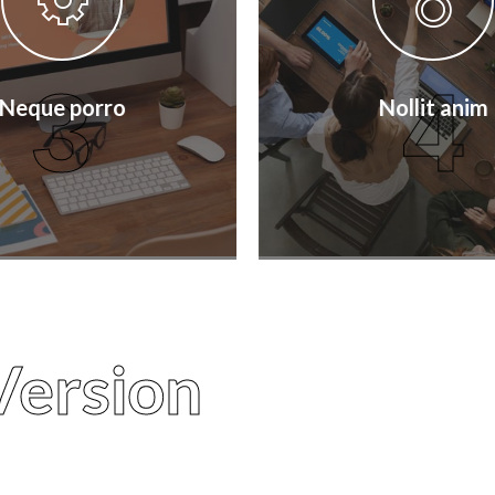
3
4
Neque porro
Nollit anim
Version