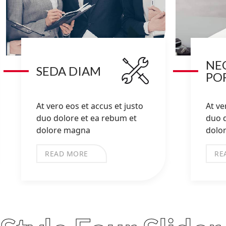
NE
SEDA DIAM
PO
At vero eos et accus et justo
At ve
duo dolore et ea rebum et
duo d
dolore magna
dolo
READ MORE
RE