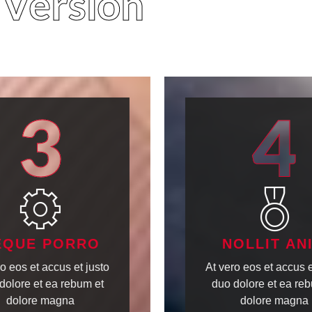
 Version
3
4
EQUE PORRO
NOLLIT AN
o eos et accus et justo
At vero eos et accus e
dolore et ea rebum et
duo dolore et ea reb
dolore magna
dolore magna