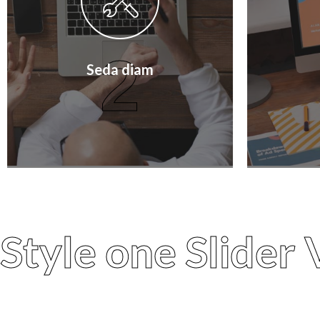
2
Seda diam
Style one Slider 