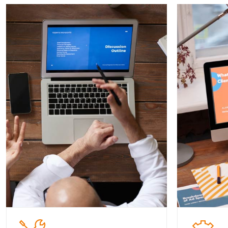
2
Seda diam
At vero eos et accus et justo duo
At vero 
dolore et ea rebum et dolore magna
dolore et 