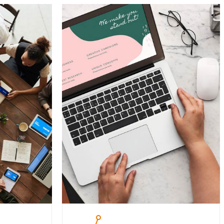
5
Suyam erat
justo duo
At vero eos et accus et justo duo
olore magna
dolore et ea rebum et dolore magna