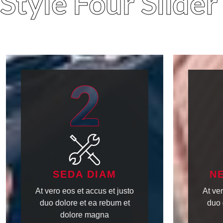
Style Four Slider
2
SEDA DIAM
N
At vero eos et accus et justo
At ver
duo dolore et ea rebum et
duo 
dolore magna