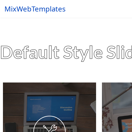
MixWebTemplates
Default Style Sli