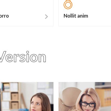
orro
Nollit anim
 Version