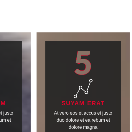
5
IM
SUYAM ERAT
t justo
At vero eos et accus et justo
um et
duo dolore et ea rebum et
dolore magna