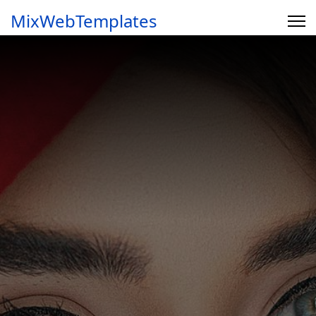
MixWebTemplates