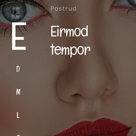
Postrud
E
Eirmod
tempor
D
M
L